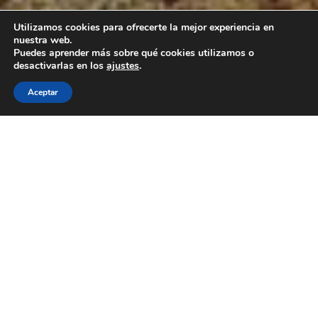
Utilizamos cookies para ofrecerte la mejor experiencia en
nuestra web.
Puedes aprender más sobre qué cookies utilizamos o
desactivarlas en los
ajustes
.
Aceptar
Disfruta De Una Experiencia
Inolvidable En
Hipica La
Caprichosa
CONTACTAR
PUPILAJE DE CABALLOS
Pupilaje de caballos
es
pupilaje de caballos
Nuestro concepto de